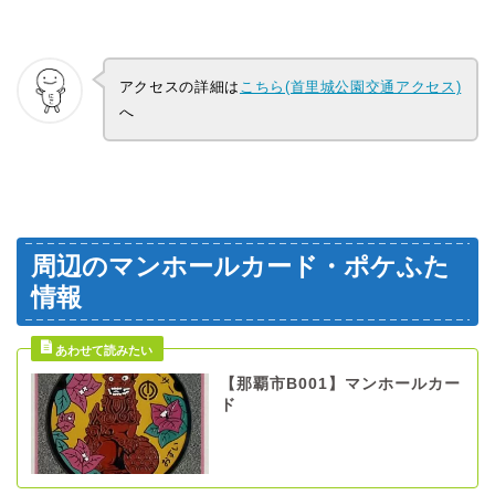
アクセスの詳細は
こちら(首里城公園交通アクセス)
へ
周辺のマンホールカード・ポケふた
情報
【那覇市B001】マンホールカー
ド