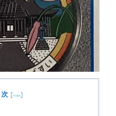
目次
[
]
hide