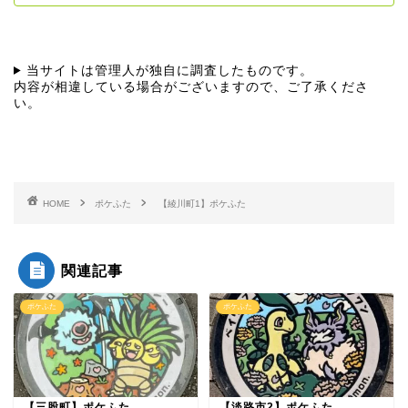
当サイトは管理人が独自に調査したものです。
内容が相違している場合がございますので、ご了承くださ
い。
HOME
ポケふた
【綾川町1】ポケふた
関連記事
ポケふた
ポケふた
【三股町】ポケふた
【淡路市2】ポケふた