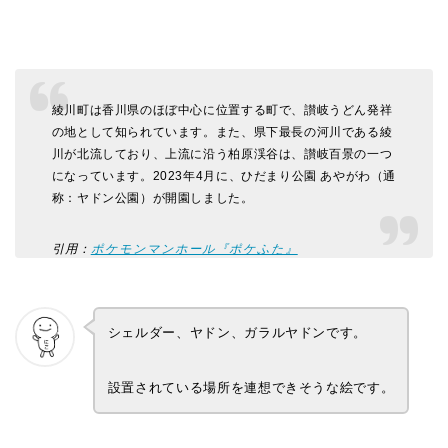
綾川町は香川県のほぼ中心に位置する町で、讃岐うどん発祥
の地として知られています。また、県下最長の河川である綾
川が北流しており、上流に沿う柏原渓谷は、讃岐百景の一つ
になっています。2023年4月に、ひだまり公園 あやがわ（通
称：ヤドン公園）が開園しました。
引用：
ポケモンマンホール『ポケふた』
シェルダー、ヤドン、ガラルヤドンです。
設置されている場所を連想できそうな絵です。