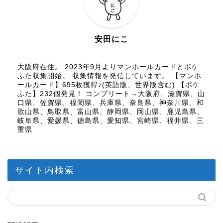
安田にこ
大阪府在住。 2023年9月よりマンホールカードとポケ
ふた収集開始。 収集情報を発信しています。 【マンホ
ールカード】695枚獲得♪(英語版、世界版含む) 【ポケ
ふた】232個発見！ コンプリート→大阪府、滋賀県、山
口県、佐賀県、福岡県、兵庫県、奈良県、神奈川県、和
歌山県、鳥取県、富山県、静岡県、岡山県、鹿児島県、
岐阜県、愛媛県、徳島県、愛知県、宮崎県、福井県、三
重県
サイト内検索