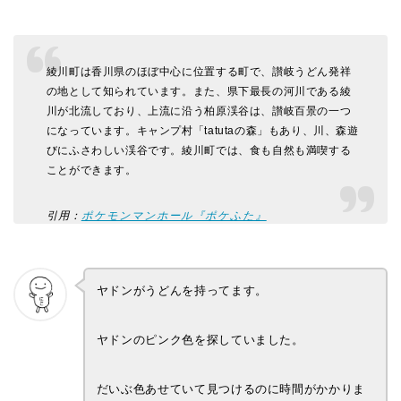
綾川町は香川県のほぼ中心に位置する町で、讃岐うどん発祥
の地として知られています。また、県下最長の河川である綾
川が北流しており、上流に沿う柏原渓谷は、讃岐百景の一つ
になっています。キャンプ村「tatutaの森」もあり、川、森遊
びにふさわしい渓谷です。綾川町では、食も自然も満喫する
ことができます。
引用：
ポケモンマンホール『ポケふた』
ヤドンがうどんを持ってます。
ヤドンのピンク色を探していました。
だいぶ色あせていて見つけるのに時間がかかりま