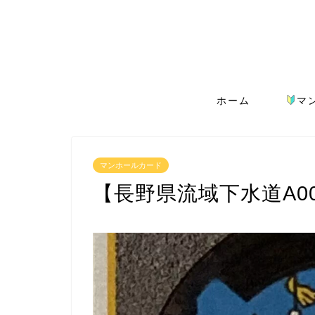
ホーム
マ
マンホールカード
【長野県流域下水道A0