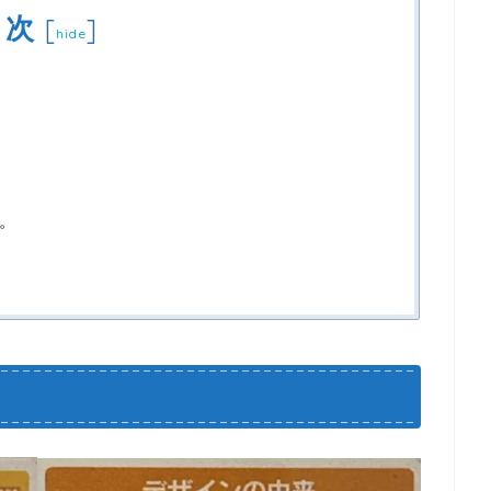
目次
[
]
hide
。