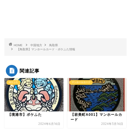
HOME
中国地方
鳥取県
【鳥取県】マンホールカード・ポケふた情報
関連記事
ポケふた
マンホールカード
【境港市】ポケふた
【岩美町A001】マンホールカ
ード
2024年6月16日
2024年3月16日