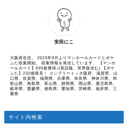
安田にこ
大阪府在住。 2023年9月よりマンホールカードとポケ
ふた収集開始。 収集情報を発信しています。 【マンホ
ールカード】695枚獲得♪(英語版、世界版含む) 【ポケ
ふた】232個発見！ コンプリート→大阪府、滋賀県、山
口県、佐賀県、福岡県、兵庫県、奈良県、神奈川県、和
歌山県、鳥取県、富山県、静岡県、岡山県、鹿児島県、
岐阜県、愛媛県、徳島県、愛知県、宮崎県、福井県、三
重県
サイト内検索