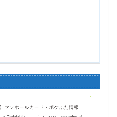
】マンホールカード・ポケふた情報
s://hutatabiland.com/hukuokakennamannho-ru/