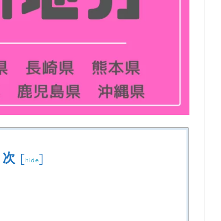
目次
[
]
hide