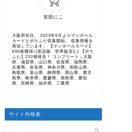
安田にこ
大阪府在住。 2023年9月よりマンホール
カードとポケふた収集開始。 収集情報を
発信しています。 【マンホールカード】
695枚獲得♪(英語版、世界版含む) 【ポケ
ふた】232個発見！ コンプリート→大阪
府、滋賀県、山口県、佐賀県、福岡県、
兵庫県、奈良県、神奈川県、和歌山県、
鳥取県、富山県、静岡県、岡山県、鹿児
島県、岐阜県、愛媛県、徳島県、愛知
県、宮崎県、福井県、三重県
サイト内検索